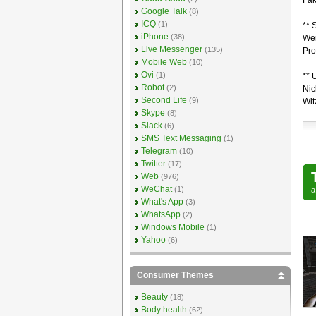
Fak
Google Talk
(8)
ICQ
(1)
** 
iPhone
(38)
Wen
Live Messenger
(135)
Pro
Mobile Web
(10)
Ovi
(1)
** 
Robot
(2)
Nic
Second Life
(9)
Wit
Skype
(8)
Slack
(6)
SMS Text Messaging
(1)
Telegram
(10)
Twitter
(17)
Web
(976)
WeChat
(1)
What's App
(3)
WhatsApp
(2)
Windows Mobile
(1)
Yahoo
(6)
Consumer Themes
Beauty
(18)
Body health
(62)