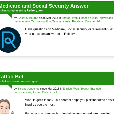
Medicare and Social Security Answer
a
chatbot
representing
Retirety.com
by
Geoffrey Bourne
since Mar 2018 in
English
,
Web
,
Finance & legal
,
Knowledge
management
,
Text recognition
,
Text synthesis
,
Faceless
,
Commercial
Have questions on Medicare, Social Security, or retirement? Get
your questions answered at Retitery.
Tattoo Bot
a
chatbot
/
conversational agent
by
Barend Jungerius
since Mar 2018 in
English
,
Web
,
Beauty
,
Branded
conversations
,
Avatar
,
Commercial
Want to get a tattoo? This chatbot helps you pick the tattoo artist 
inspires you the most!
Fun way to engage with potential customers and turn them into