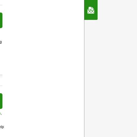
Contact Us
ng
s
,
elp