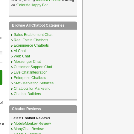
ColorMeHappy Bot
on ‘
’.
Browse All Chatbot Categories
Sales Enablement Chat
n,
Real Estate Chatbots
Ecommerce Chatbots
AI Chat
Web Chat
Messenger Chat
Customer Support Chat
Live Chat Integration
Enterprise Chatbots
SMS Marketing Services
Chatbots for Marketing
Chatbot Builders
of
Chatbot Reviews
Latest Chatbot Reviews
e
MobileMonkey Review
o a
ManyChat Review