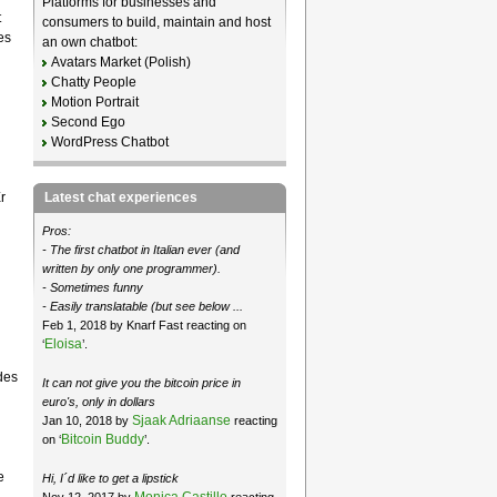
Platforms for businesses and
t
consumers to build, maintain and host
es
an own chatbot:
Avatars Market (Polish)
Chatty People
Motion Portrait
Second Ego
WordPress Chatbot
r
Latest chat experiences
Pros:
- The first chatbot in Italian ever (and
written by only one programmer).
- Sometimes funny
- Easily translatable (but see below ...
Feb 1, 2018 by Knarf Fast reacting on
Eloisa
‘
’.
des
It can not give you the bitcoin price in
euro's, only in dollars
Sjaak Adriaanse
Jan 10, 2018 by
reacting
Bitcoin Buddy
on ‘
’.
e
Hi, I´d like to get a lipstick
Monica Castillo
Nov 12, 2017 by
reacting