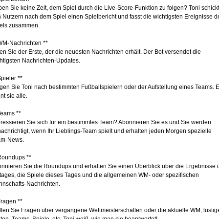
en Sie keine Zeit, dem Spiel durch die Live-Score-Funktion zu folgen? Toni schick
 Nutzern nach dem Spiel einen Spielbericht und fasst die wichtigsten Ereignisse d
els zusammen.
WM-Nachrichten **
en Sie der Erste, der die neuesten Nachrichten erhält. Der Bot versendet die
htigsten Nachrichten-Updates.
Spieler **
gen Sie Toni nach bestimmten Fußballspielern oder der Aufstellung eines Teams. E
nt sie alle.
Teams **
eressieren Sie sich für ein bestimmtes Team? Abonnieren Sie es und Sie werden
achrichtigt, wenn Ihr Lieblings-Team spielt und erhalten jeden Morgen spezielle
am-News.
Roundups **
nnieren Sie die Roundups und erhalten Sie einen Überblick über die Ergebnisse 
tages, die Spiele dieses Tages und die allgemeinen WM- oder spezifischen
nschafts-Nachrichten.
Fragen **
llen Sie Fragen über vergangene Weltmeisterschaften oder die aktuelle WM, lustig