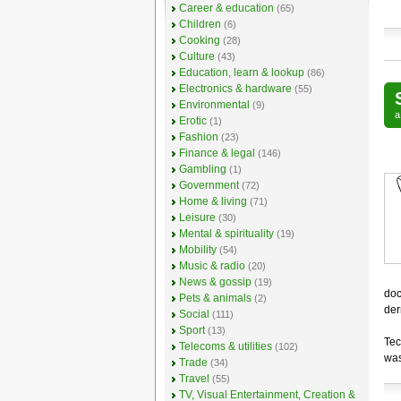
Career & education
(65)
Children
(6)
Cooking
(28)
Culture
(43)
Education, learn & lookup
(86)
Electronics & hardware
(55)
Environmental
(9)
Erotic
(1)
Fashion
(23)
Finance & legal
(146)
Gambling
(1)
Government
(72)
Home & living
(71)
Leisure
(30)
Mental & spirituality
(19)
Mobility
(54)
Music & radio
(20)
News & gossip
(19)
doc
Pets & animals
(2)
der
Social
(111)
Sport
(13)
Tec
Telecoms & utilities
(102)
was
Trade
(34)
Travel
(55)
TV, Visual Entertainment, Creation &