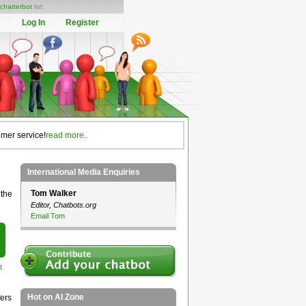
chatterbot
list
Log In
Register
omer service!
read more..
International Media Enquiries
Tom Walker
 the
Editor, Chatbots.org
Email Tom
t
Hot on AI Zone
ers