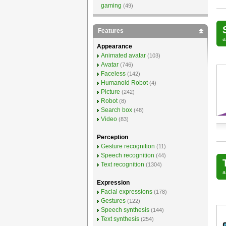
gaming
(49)
Features
Appearance
Animated avatar
(103)
Avatar
(746)
Faceless
(142)
Humanoid Robot
(4)
Picture
(242)
Robot
(8)
Search box
(48)
Video
(83)
Perception
Gesture recognition
(11)
Speech recognition
(44)
Text recognition
(1304)
Expression
Facial expressions
(178)
Gestures
(122)
Speech synthesis
(144)
Text synthesis
(254)