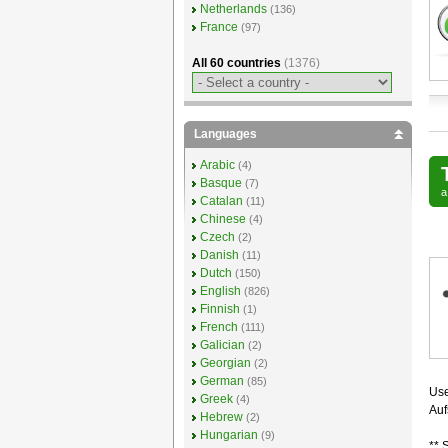
Netherlands
(136)
France
(97)
All 60 countries
(1376)
Languages
Arabic
(4)
Basque
(7)
Catalan
(11)
Chinese
(4)
Czech
(2)
Danish
(11)
Dutch
(150)
English
(826)
Finnish
(1)
French
(111)
Galician
(2)
Georgian
(2)
German
(85)
Use
Greek
(4)
Auf
Hebrew
(2)
Hungarian
(9)
** 