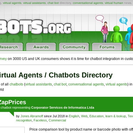
ng,
virtual agents
,
virtual assistants
,
chat bot
directory,
conversational agents
,
virtual human
news,
rvey
on 3000 US and UK consumers shows it is time for chatbot integration in cust
irtual Agents / Chatbots Directory
 of all
chatbots
(
virtual assistants
,
chat bot
,
conversational agents
,
virtual agents
) in
ld
ZapPrices
a
chatbot
representing
Corporator Servicos de Informatica Ltda
by
Jones Abramoff
since Jul 2018 in
English
,
Web
,
Education, learn & lookup
,
Tex
recognition
,
Faceless
,
Commercial
Price comparison tool by product name or barcode photo with off