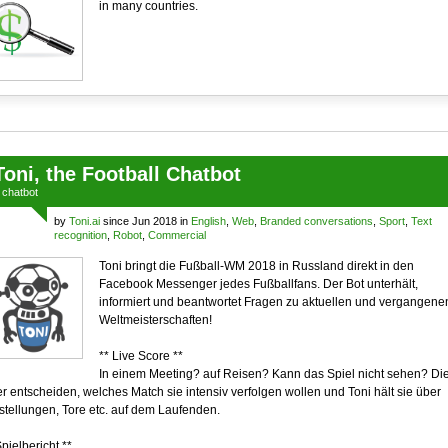
in many countries.
Toni, the Football Chatbot
a
chatbot
by
Toni.ai
since Jun 2018 in
English
,
Web
,
Branded conversations
,
Sport
,
Text
recognition
,
Robot
,
Commercial
Toni bringt die Fußball-WM 2018 in Russland direkt in den
Facebook Messenger jedes Fußballfans. Der Bot unterhält,
informiert und beantwortet Fragen zu aktuellen und vergangene
Weltmeisterschaften!
** Live Score **
In einem Meeting? auf Reisen? Kann das Spiel nicht sehen? Di
r entscheiden, welches Match sie intensiv verfolgen wollen und Toni hält sie über
stellungen, Tore etc. auf dem Laufenden.
Spielbericht **