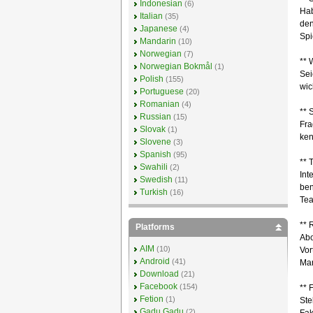
Indonesian
(6)
Hab
Italian
(35)
den
Japanese
(4)
Spi
Mandarin
(10)
Norwegian
(7)
** 
Norwegian Bokmål
(1)
Sei
Polish
(155)
wic
Portuguese
(20)
Romanian
(4)
** 
Russian
(15)
Fra
Slovak
(1)
ken
Slovene
(3)
Spanish
(95)
** 
Swahili
(2)
Int
Swedish
(11)
ben
Turkish
(16)
Te
** 
Platforms
Abo
AIM
(10)
Vor
Android
(41)
Man
Download
(21)
Facebook
(154)
** 
Fetion
(1)
Ste
Gadu Gadu
(2)