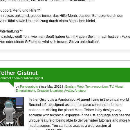
ten, Teams, Spiele, etc. Toni weiß, wie man sie beantwortet!
Support, Menü und Hilfe **
n etwas unklar ist, gibt es immer das Hilfe-Menü, das den Benutzer durch den
zess führt sowie Unterstützung durch einen Menschen bietet.
Unterhaltung **
ht zuletzt weiß Toni, wie man Spaß haben kann! Fragen Sie ihn nach lustigen Fakte
zen oder einem GIF und er wird sich freuen, Sie zu unterhalten!
Tether Gistnut
a
chatbot
/
conversational agent
by
Pandorabots
since May 2018 in
English
,
Web
,
Text recognition
,
TV, Visual
Entertainment, Creation & gaming
,
Avatar
,
Amateur
Tether Gistnut is a Pandorabot AI agent living in the virtual world 
Second Life, designed as a deep space companion for lone
astronauts visiting the planet Mars, Tether is by design very
sociable with technical expertise in the C# language and has th
unique feature of being able to deliver video tutorials and more t
media screen. You can also access a web version at