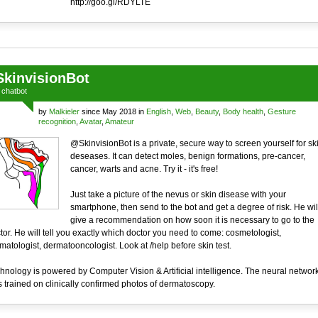
http://goo.gl/RDYLTE
SkinvisionBot
a
chatbot
by
Malkieler
since May 2018 in
English
,
Web
,
Beauty
,
Body health
,
Gesture
recognition
,
Avatar
,
Amateur
@SkinvisionBot is a private, secure way to screen yourself for sk
deseases. It can detect moles, benign formations, pre-cancer,
cancer, warts and acne. Try it - it's free!
Just take a picture of the nevus or skin disease with your
smartphone, then send to the bot and get a degree of risk. He wil
give a recommendation on how soon it is necessary to go to the
tor. He will tell you exactly which doctor you need to come: cosmetologist,
matologist, dermatooncologist. Look at /help before skin test.
hnology is powered by Computer Vision & Artificial intelligence. The neural networ
 trained on clinically confirmed photos of dermatoscopy.