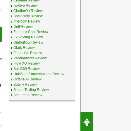
Chatfuel Review
ItsAlive Review
ChatterOn Review
Botsociety Review
Intercom Review
Drift Review
Zendesk Chat Review
EZ Texting Review
Dialogflow Review
Olark Review
Freshchat Review
Pandorabots Review
in
Flow XO Review
Bold360 Review
HubSpot Conversations Review
Octane AI Review
Botsify Review
l
SimpleTexting Review
Acquire io Review
k
Request Speec
By Erwin van Lun,
CEO Chatbots.org