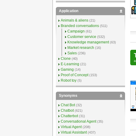
Application
Animals & aliens
(21)
Branded conversations
(511)
Campaign
(61)
Customer service
(532)
Knowledge management
(63)
Market research
(16)
Sales
(236)
Clone
(40)
E-Learning
(21)
Gaming
(14)
Proof of Concept
(153)
Robot toy
(5)
Synonyms
Chat Bot
(32)
Chatbot
(621)
Chatterbot
(31)
Conversational Agent
(35)
Virtual Agent
(208)
Virtual Assistant
(437)