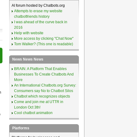
AI forum hosted by Chatbots.org
Attempts to erase my website
chatbotfriends history
I was ahead of the curve back in
2016
Help with website
More access by clicking "Chat Now"
Tom Walker? (This one is readable)
News News News
BRAIN: A Platform That Enables
Businesses To Create Chatbots And
More
An International Chatbots.org Survey:
Consumers say No to Chatbot Silos
n
Chatbot which recognizes objects
Come and join me at UTTR in
London Oct 3th!
Cool chatbot animation
e
Platforms