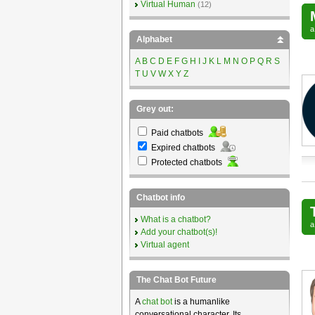
Virtual Human
(12)
Alphabet
A
B
C
D
E
F
G
H
I
J
K
L
M
N
O
P
Q
R
S
T
U
V
W
X
Y
Z
Grey out:
Paid chatbots
Expired chatbots
Protected chatbots
Chatbot info
What is a chatbot?
Add your chatbot(s)!
Virtual agent
The Chat Bot Future
A
chat bot
is a humanlike
conversational character. Its