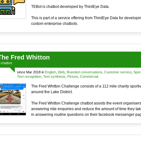
TEBot is chatbot developed by ThirdEye Data.
This is part of a service offering from ThirdEye Data for developi
custom enterprise chatbots.
The Fred Whitton
a
chatbot
since Mar 2018 in
English
,
Web
,
Branded conversations
,
Customer service
,
Spor
Text recognition
,
Text synthesis
,
Picture
,
Commercial
The Fred Whitton Challenge consists of a 112 mile charity sporti
around the Lake District.
The Fred Whitton Challenge chatbot assists the event organisers
answering ride enquiries and reduce the amount of time they tak
in answering routine questions on their facebook messenger pa