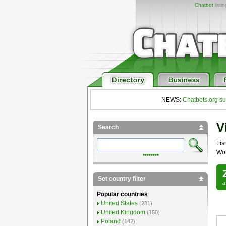
Chatbot
listi
NEWS:
Chatbots.org su
V
Search
List
Wor
••••••••
Set country filter
Popular countries
United States
(281)
United Kingdom
(150)
Poland
(142)