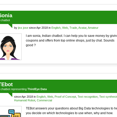
Sonia
a
chatbot
by
jiss jose
since Apr 2018 in
English
,
Web
,
Trade
,
Avatar
,
Amateur
I am sonia, Indian chatbot. I can help you to save money by givi
coupons and offers from top online shops, just by chat. Sounds
good ?
TEbot
a
chatbot
representing
ThirdEye Data
since Apr 2018 in
English
,
Web
,
Proof of Concept
,
Text recognition
,
Text synthesi
Humanoid Robot
,
Commercial
TEBot answers your questions about Big Data technologies to h
you decide on which technologies to use when, why and how.